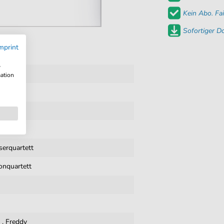
Kein Abo. Fai
Sofortiger 
mprint
w
X pdf
mation
t
on
ik
serquartett
nquartett
y
,
Freddy