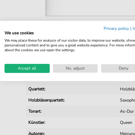
Privacy policy
|
I
Details
We use cookies
We may place these for analysis of our visitor data, to improve our website, sho
Produktnummer:
RB506S
personalised content and to give you a great website experience. For more infor
about the cookies we use open the settings.
Arrangement:
Quartet
Instrumente:
Saxoph
Accept all
No, adjust
Deny
Genre:
Popmus
Quartett:
Holzblä
Holzbläserquartett:
Saxopho
Tonart:
As-Dur
Künstler:
Queen
Autoren:
Mercur