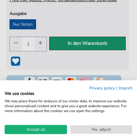
Ausgabe
Nur Noten
In den Warenkorb
Privacy policy
|
Imprint
We use cookies
We may place these for analysis of our visitor data, to improve our website,
show personalised content and to give you a great website experience. For
100% Legal & Lizenziert
more information about the cookies we use open the settings.
Von Musikern geprüft
Accept all
No, adjust
Kein Abo. Fairer Einzelkauf.