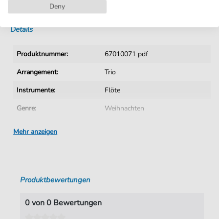
Deny
Sofortiger Download nach Kauf
Details
Produktnummer:
67010071 pdf
Arrangement:
Trio
Instrumente:
Flöte
Genre:
Weihnachten
Trio:
Holzbläsertrio
Mehr anzeigen
Tonart:
A-Dur
Künstler:
Weihnachten
Produktbewertungen
Autoren:
Pierpont
,
James Lord
Seiten:
20
0 von 0 Bewertungen
Spieldauer:
: