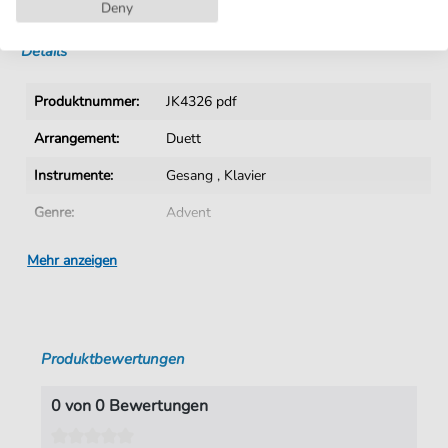
Sofortiger Download nach Kauf
Deny
Details
Produktnummer:
JK4326 pdf
Arrangement:
Duett
Instrumente:
Gesang
,
Klavier
Genre:
Advent
Duett:
Klavier, Gesang
Mehr anzeigen
Sprache:
Deutsch
Taktart:
4-4
Produktbewertungen
Tonart:
C-Dur
Autoren:
Bach
,
Johann Sebastian (1685-1750)
0 von 0 Bewertungen
Seiten:
1