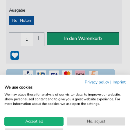
Ausgabe
Nur Noten
In den Warenkorb
Privacy policy
|
Imprint
We use cookies
We may place these for analysis of our visitor data, to improve our website,
show personalised content and to give you a great website experience. For
100% Legal & Lizenziert
more information about the cookies we use open the settings.
Von Musikern geprüft
Kein Abo. Fairer Einzelkauf.
Accept all
No, adjust