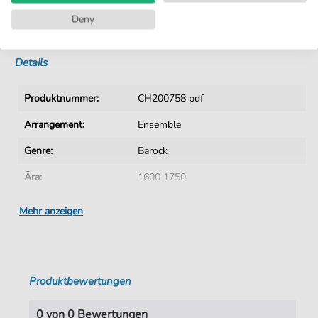
Kein Abo. Fairer Einzelkauf.
Deny
Sofortiger Download nach Kauf
Details
Produktnummer:
CH200758 pdf
Arrangement:
Ensemble
Genre:
Barock
Ära:
1600 1750
Ensemble:
Gemischtes Ensemble
Mehr anzeigen
Schwierigkeitsgrad:
Mittel
Autoren:
Thieme
,
Clemens (1631-1668)
Produktbewertungen
Seiten:
11
Verlag:
Verlag C. Hofius
0 von 0 Bewertungen