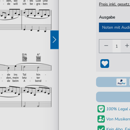
Preis inkl. gese
Ausgabe
Noten mit Aud
100% Legal &
Von Musikern
Kein Abo. Fai