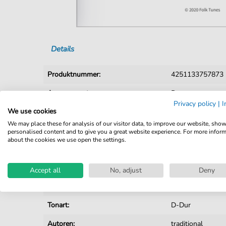
Details
Produktnummer:
4251133757873 
Arrangement:
Duett
Privacy policy
|
I
We use cookies
Instrumente:
Gesang
,
Klavier
We may place these for analysis of our visitor data, to improve our website, sho
Genre:
Volkslied Traditi
personalised content and to give you a great website experience. For more infor
about the cookies we use open the settings.
Duett:
Klavier, Gesang
Sprache:
Deutsch
Accept all
No, adjust
Deny
Tempo:
100
Tonart:
D-Dur
Autoren:
traditional