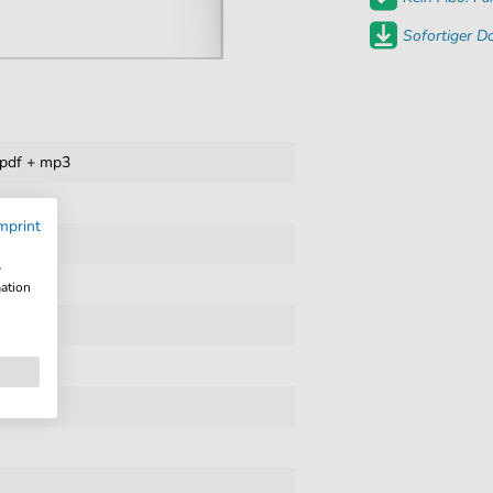
Sofortiger 
pdf + mp3
mprint
w
onals
mation