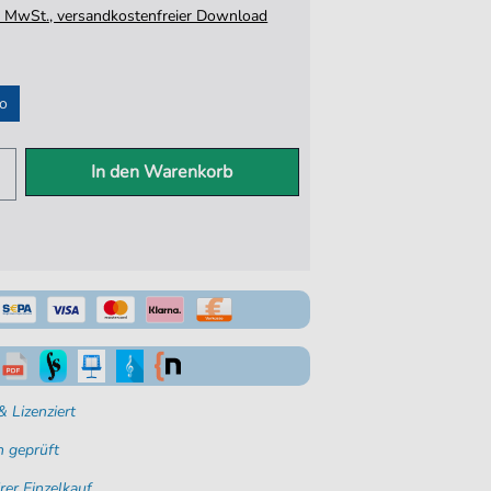
tz. MwSt., versandkostenfreier Download
io
In den Warenkorb
 Lizenziert
 geprüft
rer Einzelkauf.