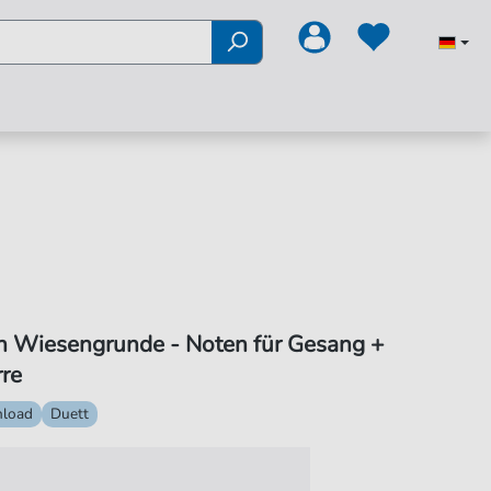
n Wiesengrunde - Noten für Gesang +
rre
load
Duett