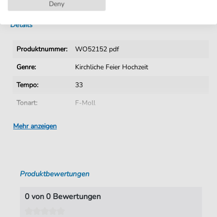
Sofortiger Download nach Kauf
Deny
Details
Produktnummer:
WO52152 pdf
Genre:
Kirchliche Feier Hochzeit
Tempo:
33
Tonart:
F-Moll
Autoren:
Bach
,
Johann Sebastian (1685-1750)
,
Mehr anzeigen
Oppelt
,
Wolfgang Arr.
Seiten:
3
Spieldauer:
02:33
Produktbewertungen
Verlag:
womus
0 von 0 Bewertungen