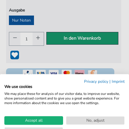
Ausgabe
Nur Noten
In den Warenkorb
Privacy policy
|
Imprint
We use cookies
We may place these for analysis of our visitor data, to improve our website,
show personalised content and to give you a great website experience. For
100% Legal & Lizenziert
more information about the cookies we use open the settings.
Von Musikern geprüft
Kein Abo. Fairer Einzelkauf.
Accept all
No, adjust