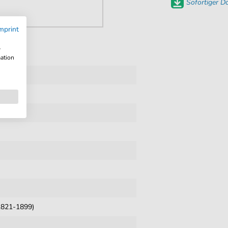
Sofortiger 
mprint
w
mation
(1821-1899)