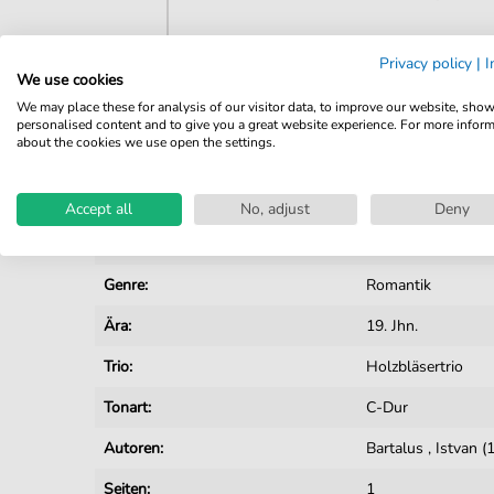
Privacy policy
|
I
We use cookies
Details
We may place these for analysis of our visitor data, to improve our website, sho
personalised content and to give you a great website experience. For more infor
about the cookies we use open the settings.
Produktnummer:
JK08144 pdf
Arrangement:
Trio
Accept all
No, adjust
Deny
Instrumente:
Flöte
Genre:
Romantik
Ära:
19. Jhn.
Trio:
Holzbläsertrio
Tonart:
C-Dur
Autoren:
Bartalus
,
Istvan 
Seiten:
1