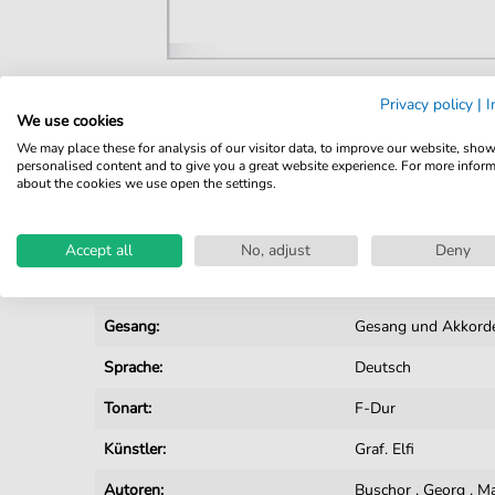
Privacy policy
|
I
Details
We use cookies
We may place these for analysis of our visitor data, to improve our website, sho
Produktnummer:
9783841826640 pd
personalised content and to give you a great website experience. For more infor
about the cookies we use open the settings.
Arrangement:
Solo
Instrumente:
Gesang
Accept all
No, adjust
Deny
Genre:
Schlager
Gesang:
Gesang und Akkord
Sprache:
Deutsch
Tonart:
F-Dur
Künstler:
Graf. Elfi
Autoren:
Buschor
,
Georg
,
Ma