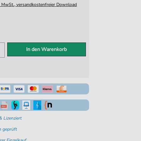
tz. MwSt., versandkostenfreier Download
In den Warenkorb
 Lizenziert
 geprüft
rer Einzelkauf.