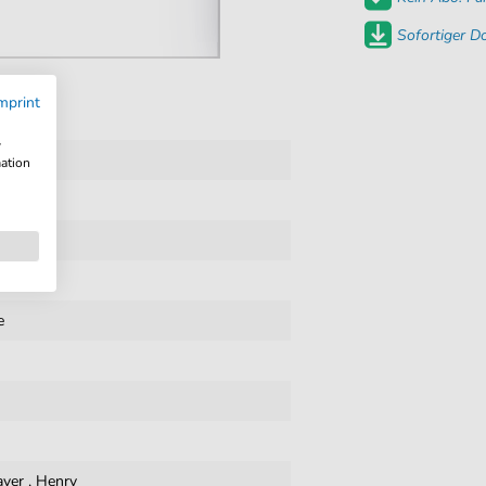
Sofortiger 
mprint
w
f
mation
e
yer
,
Henry