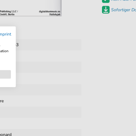
Sofortiger 
mprint
pdf + mp3
w
mation
re
eonard