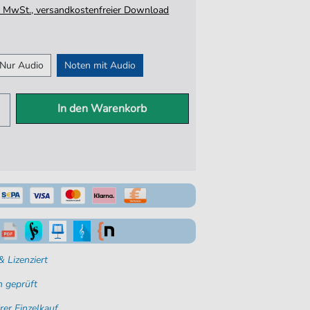
tz. MwSt., versandkostenfreier Download
Nur Audio
Noten mit Audio
In den Warenkorb
 Lizenziert
 geprüft
rer Einzelkauf.