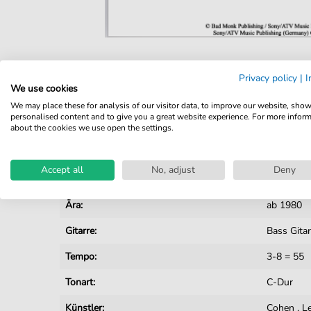
Details
Privacy policy
|
I
We use cookies
Produktnummer:
7140557 
We may place these for analysis of our visitor data, to improve our website, sho
personalised content and to give you a great website experience. For more infor
Arrangement:
Solo
about the cookies we use open the settings.
Instrumente:
Gitarre
Accept all
No, adjust
Deny
Genre:
Popmusik
Ära:
ab 1980
Gitarre:
Bass Gitar
Tempo:
3-8 = 55
Tonart:
C-Dur
Künstler:
Cohen
,
L