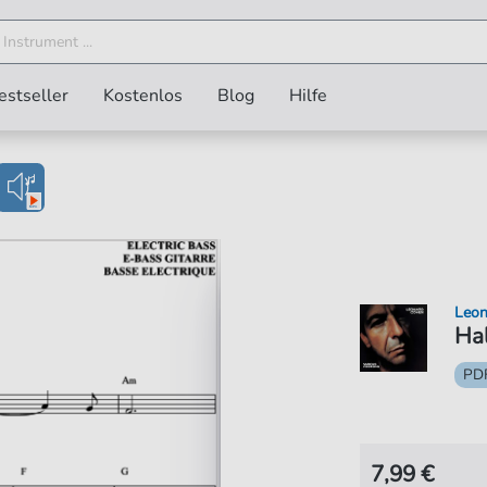
estseller
Kostenlos
Blog
Hilfe
Leon
Hal
PD
7,99 €