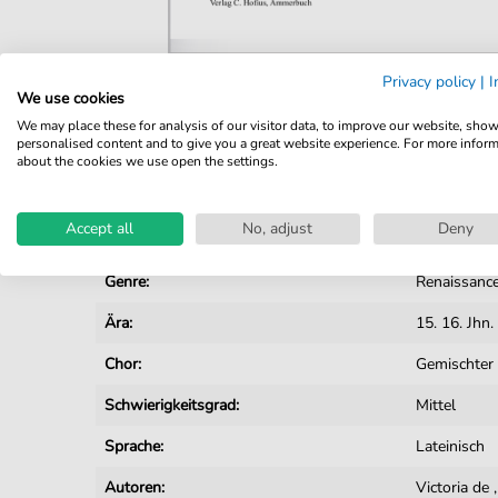
Privacy policy
|
I
We use cookies
Details
We may place these for analysis of our visitor data, to improve our website, sho
personalised content and to give you a great website experience. For more infor
Produktnummer:
CH201401T
about the cookies we use open the settings.
Arrangement:
Besetzunge
Accept all
No, adjust
Deny
Instrumente:
Chor
Genre:
Renaissanc
Ära:
15. 16. Jhn.
Chor:
Gemischter
Schwierigkeitsgrad:
Mittel
Sprache:
Lateinisch
Autoren:
Victoria de