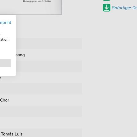
Sofortiger 
mprint
w
mation
 pdf
n mit Gesang
e
 Chor
,
Tomás Luis