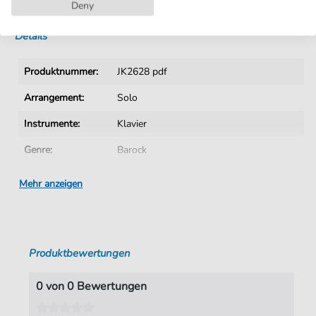
Sofortiger Download nach Kauf
Deny
Details
Produktnummer:
JK2628 pdf
Arrangement:
Solo
Instrumente:
Klavier
Genre:
Barock
Ära:
1600 1750
Mehr anzeigen
Klavier:
Klavier Solo
Tonart:
G-Dur
Produktbewertungen
Autoren:
Bach
,
Johann Sebasrian (1685-1750)
Seiten:
1
0 von 0 Bewertungen
Spieldauer:
00:59