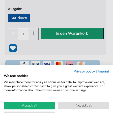
Ausgabe
Nur Noten
In den Warenkorb
Privacy policy
|
Imprint
We use cookies
We may place these for analysis of our visitor data, to improve our website,
show personalised content and to give you a great website experience. For
100% Legal & Lizenziert
more information about the cookies we use open the settings.
Von Musikern geprüft
Kein Abo. Fairer Einzelkauf.
Accept all
No, adjust