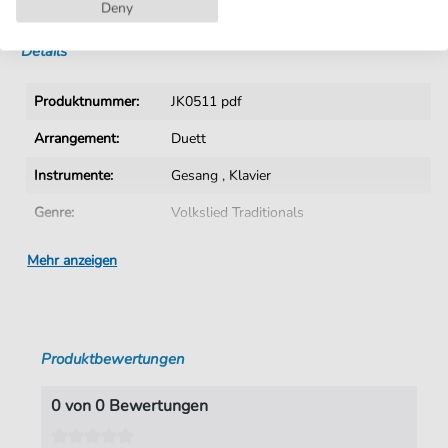
Sofortiger Download nach Kauf
Deny
Details
Produktnummer:
JK0511 pdf
Arrangement:
Duett
Instrumente:
Gesang
,
Klavier
Genre:
Volkslied Traditionals
Duett:
Klavier, Gesang
Mehr anzeigen
Sprache:
Deutsch
Tonart:
D-Dur
Produktbewertungen
Autoren:
Nägeli
,
Hanz-G. (arr. Jürgen Knuth)
Seiten:
4
0 von 0 Bewertungen
Spieldauer:
01:58