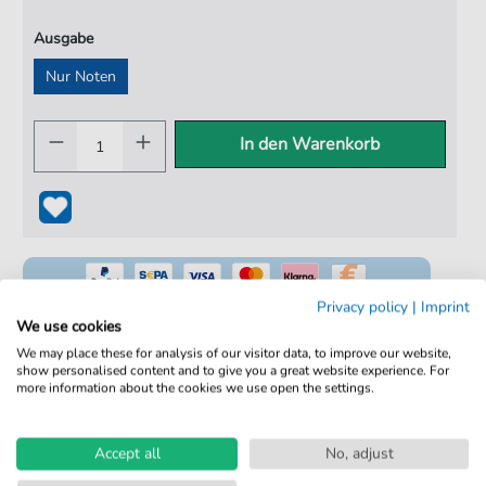
Ausgabe
Nur Noten
In den Warenkorb
Privacy policy
|
Imprint
We use cookies
We may place these for analysis of our visitor data, to improve our website,
show personalised content and to give you a great website experience. For
100% Legal & Lizenziert
more information about the cookies we use open the settings.
Von Musikern geprüft
Kein Abo. Fairer Einzelkauf.
Accept all
No, adjust