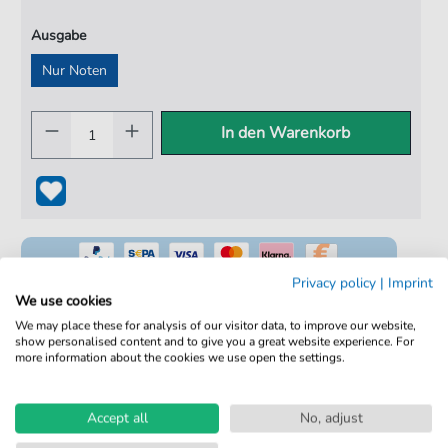
Ausgabe
Nur Noten
In den Warenkorb
Privacy policy
|
Imprint
We use cookies
We may place these for analysis of our visitor data, to improve our website,
show personalised content and to give you a great website experience. For
100% Legal & Lizenziert
more information about the cookies we use open the settings.
Von Musikern geprüft
Kein Abo. Fairer Einzelkauf.
Accept all
No, adjust