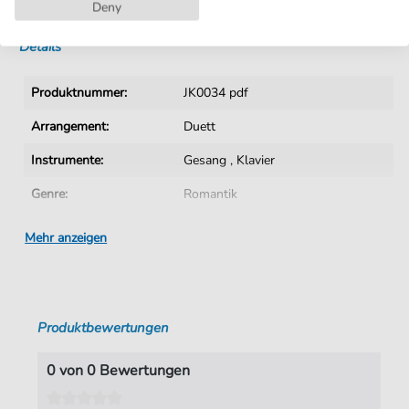
Sofortiger Download nach Kauf
Deny
Details
Produktnummer:
JK0034 pdf
Arrangement:
Duett
Instrumente:
Gesang
,
Klavier
Genre:
Romantik
Ära:
19. Jhn.
Mehr anzeigen
Duett:
Klavier, Gesang
Sprache:
Deutsch
Produktbewertungen
Tonart:
B-Dur
Autoren:
Groos
,
Carl (1789-1861)
0 von 0 Bewertungen
Seiten:
4