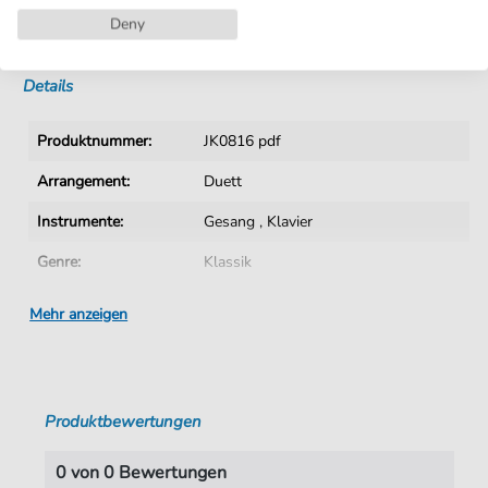
Deny
Sofortiger Download nach Kauf
Details
Produktnummer:
JK0816 pdf
Arrangement:
Duett
Instrumente:
Gesang
,
Klavier
Genre:
Klassik
Ära:
1730 1830
Mehr anzeigen
Duett:
Klavier, Gesang
Sprache:
Deutsch
Produktbewertungen
Tonart:
A-Moll
Autoren:
Schubert
,
Franz (1797-1828)
0 von 0 Bewertungen