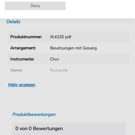
Deny
Sofortiger Download nach Kauf
Details
Produktnummer:
JK4335 pdf
Arrangement:
Besetzungen mit Gesang
Instrumente:
Chor
Genre:
Romantik
Ära:
19. Jhn.
Mehr anzeigen
Chor:
Gemischter Chor
Sprache:
Deutsch
Produktbewertungen
Taktart:
2-4
Tonart:
F-Dur
0 von 0 Bewertungen