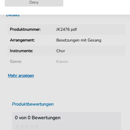
Sofortiger Download nach Kauf
Deny
Details
Produktnummer:
JK2476 pdf
Arrangement:
Besetzungen mit Gesang
Instrumente:
Chor
Genre:
Kanon
Chor:
Gemischter Chor
Mehr anzeigen
Gemischter Chor:
Gemischter Chor 3-stimmig
Sprache:
Deutsch
Produktbewertungen
Tonart:
C-Dur
Autoren:
Knuth
,
Jürgen (1952-)
0 von 0 Bewertungen
Seiten:
2