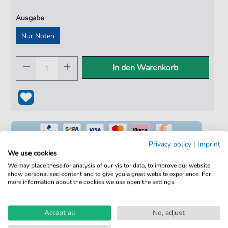
Ausgabe
Nur Noten
In den Warenkorb
Privacy policy
|
Imprint
We use cookies
We may place these for analysis of our visitor data, to improve our website,
show personalised content and to give you a great website experience. For
100% Legal & Lizenziert
more information about the cookies we use open the settings.
Von Musikern geprüft
Kein Abo. Fairer Einzelkauf.
Accept all
No, adjust