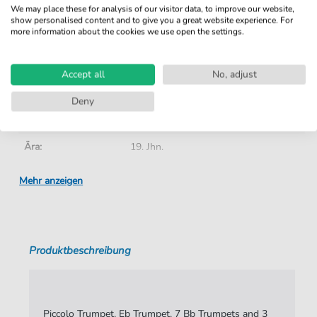
We may place these for analysis of our visitor data, to improve our website,
show personalised content and to give you a great website experience. For
Details
more information about the cookies we use open the settings.
Produktnummer:
CMP2568 pdf
Accept all
No, adjust
Arrangement:
Ensemble
Deny
Genre:
Romantik
Ära:
19. Jhn.
Ensemble:
Blechbläserensemble
Mehr anzeigen
Autoren:
Wagner
,
Richard (1813-1883)
Seiten:
26
Produktbeschreibung
Spieldauer:
:
Verlag:
Cimarron Music Press
Piccolo Trumpet, Eb Trumpet, 7 Bb Trumpets and 3