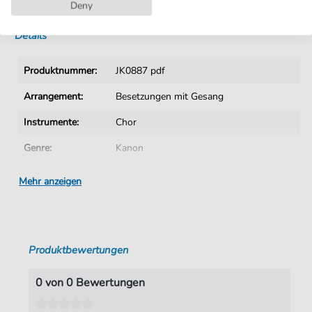
Sofortiger Download nach Kauf
Deny
Details
Produktnummer:
JK0887 pdf
Arrangement:
Besetzungen mit Gesang
Instrumente:
Chor
Genre:
Kanon
Chor:
Gemischter Chor
Mehr anzeigen
Sprache:
Deutsch
Tonart:
B-Dur
Produktbewertungen
Autoren:
Gebhardi
,
Ludwig Ernst (1787-1862)
Seiten:
1
0 von 0 Bewertungen
Spieldauer:
: