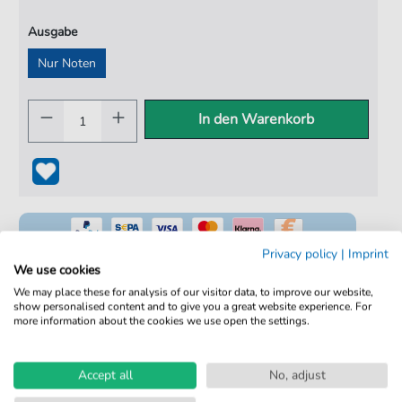
Ausgabe
Nur Noten
In den Warenkorb
Privacy policy
|
Imprint
We use cookies
We may place these for analysis of our visitor data, to improve our website,
show personalised content and to give you a great website experience. For
100% Legal & Lizenziert
more information about the cookies we use open the settings.
Von Musikern geprüft
Kein Abo. Fairer Einzelkauf.
Accept all
No, adjust