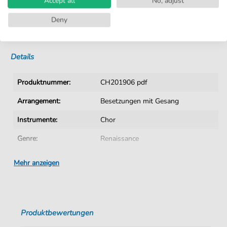
Accept all
No, adjust
Kein Abo. Fairer Einzelkauf.
Deny
Sofortiger Download nach Kauf
Details
Produktnummer:
CH201906 pdf
Arrangement:
Besetzungen mit Gesang
Instrumente:
Chor
Genre:
Renaissance
Ära:
15. 16. Jhn.
Mehr anzeigen
Chor:
Gemischter Chor
Schwierigkeitsgrad:
Fortgeschritten
Produktbewertungen
Autoren:
Gabrieli
,
Andrea (1510-1586)