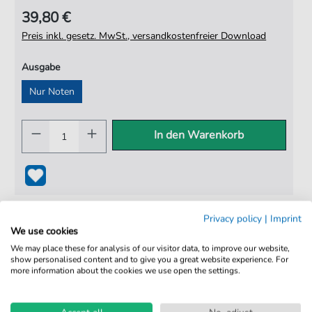
39,80 €
Preis inkl. gesetz. MwSt., versandkostenfreier Download
Ausgabe
Nur Noten
In den Warenkorb
Privacy policy
|
Imprint
We use cookies
We may place these for analysis of our visitor data, to improve our website,
show personalised content and to give you a great website experience. For
more information about the cookies we use open the settings.
100% Legal & Lizenziert
Von Musikern geprüft