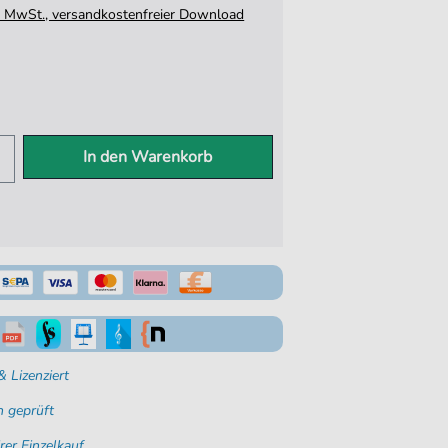
tz. MwSt., versandkostenfreier Download
In den Warenkorb
 Lizenziert
 geprüft
rer Einzelkauf.