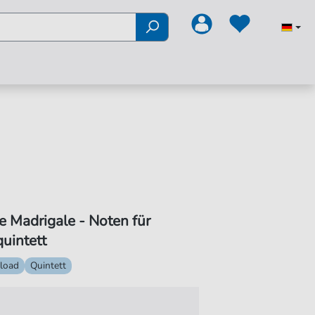
he Madrigale - Noten für
uintett
load
Quintett