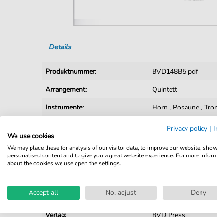
Details
Produktnummer:
BVD148B5 pdf
Arrangement:
Quintett
Instrumente:
Horn
,
Posaune
,
Tro
Genre:
Renaiss. Barock
Privacy policy
|
I
We use cookies
Ära:
Übergang
We may place these for analysis of our visitor data, to improve our website, sho
personalised content and to give you a great website experience. For more infor
Quintett:
Blechbläserquintett
about the cookies we use open the settings.
Seiten:
24
Accept all
No, adjust
Deny
Spieldauer:
:
Verlag:
BVD Press