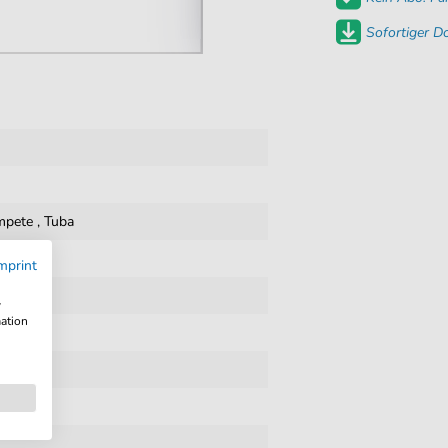
Sofortiger 
mpete
,
Tuba
mprint
w
mation