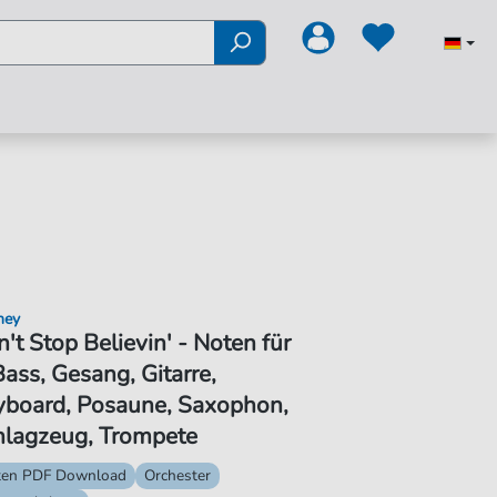
ney
't Stop Believin' - Noten für
ass, Gesang, Gitarre,
yboard, Posaune, Saxophon,
hlagzeug, Trompete
ten PDF Download
Orchester