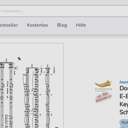
estseller
Kostenlos
Blog
Hilfe
Jour
Don
E-B
Ke
Sc
No