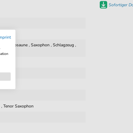
Sofortiger 
mprint
oard
,
Posaune
,
Saxophon
,
Schlagzeug
,
w
mation
n
,
Tenor Saxophon