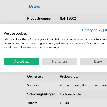
Details
Produktnummer:
fbd-13502
Arrangement:
Orchester
Privacy policy
|
I
We use cookies
Instrumente:
E-Bass
,
Gesang
,
Gitarre
,
Keyb
We may place these for analysis of our visitor data, to improve our website, sho
Trompete
personalised content and to give you a great website experience. For more infor
about the cookies we use open the settings.
Genre:
Popmusik
,
Rock
Popmusik:
Rock
Accept all
No, adjust
Deny
Rock:
Popmusik
Orchester:
Probepartitur
Saxophon:
Altsaxophon
,
Baritonsaxopho
Schwierigkeitsgrad:
Fortgeschritten
Tonart:
G-Dur