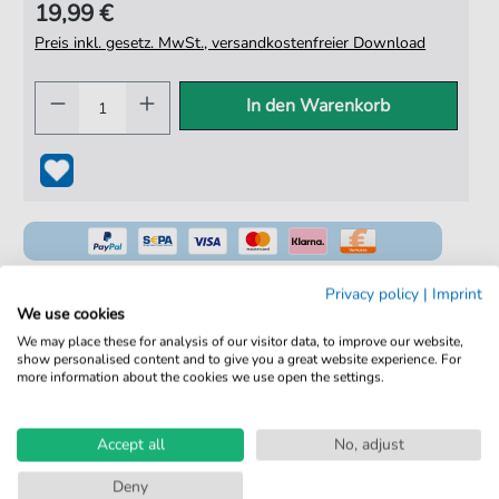
19,99 €
Preis inkl. gesetz. MwSt., versandkostenfreier Download
In den Warenkorb
Privacy policy
|
Imprint
We use cookies
We may place these for analysis of our visitor data, to improve our website,
100% Legal & Lizenziert
show personalised content and to give you a great website experience. For
more information about the cookies we use open the settings.
Von Musikern geprüft
Kein Abo. Fairer Einzelkauf.
Accept all
No, adjust
Sofortiger Download nach Kauf
Deny