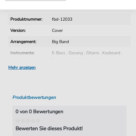
Details
Produktnummer:
fbd-12033
Version:
Cover
Arrangement:
Big Band
Instrumente:
E-Bass
,
Gesang
,
Gitarre
,
Keyboard
,
Posaune
,
Saxophon
,
Schlagzeug
,
Trompete
Mehr anzeigen
Genre:
Popmusik
Popmusik:
Disco
Produktbewertungen
Saxophon:
Altsaxophon
,
Baritonsaxophon
,
Tenor
Saxophon
0 von 0 Bewertungen
Schwierigkeitsgrad:
Fortgeschritten
Bewerten Sie dieses Produkt!
Tonart:
C-Moll