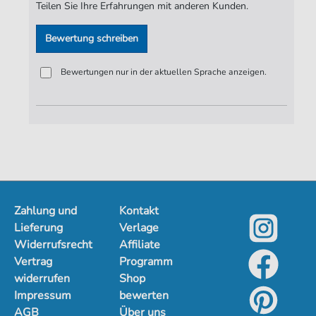
Teilen Sie Ihre Erfahrungen mit anderen Kunden.
Künstler:
Thelma Houston
Autoren:
Kenneth Gamble
,
Leon Huff
,
Cary
Bewertung schreiben
Gilbert
,
Shaun Evans
Bewertungen nur in der aktuellen Sprache anzeigen.
Seiten:
54
Arrangeure:
Shaun Evans
Verlag:
PepperHorn
Zahlung und
Kontakt
Lieferung
Verlage
Widerrufsrecht
Affiliate
Vertrag
Programm
widerrufen
Shop
Impressum
bewerten
AGB
Über uns