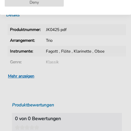
Sofortiger Download nach Kauf
Deny
Details
Produktnummer:
JK0425 pdf
Arrangement:
Trio
Instrumente:
Fagott
,
Flöte
,
Klarinette
,
Oboe
Genre:
Klassik
Ära:
1730 1830
Mehr anzeigen
Trio:
Holzbläsertrio
Tonart:
C-Dur
Produktbewertungen
Autoren:
Mozart
,
Wolfgang Amadeus (1756-1791)
Seiten:
6
0 von 0 Bewertungen
Spieldauer:
03:12