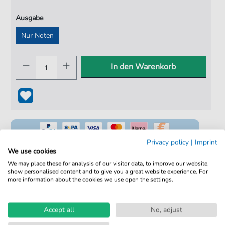
Ausgabe
Nur Noten
In den Warenkorb
Privacy policy
|
Imprint
We use cookies
We may place these for analysis of our visitor data, to improve our website,
show personalised content and to give you a great website experience. For
100% Legal & Lizenziert
more information about the cookies we use open the settings.
Von Musikern geprüft
Kein Abo. Fairer Einzelkauf.
Accept all
No, adjust