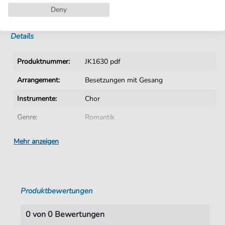
Deny
Sofortiger Download nach Kauf
Details
Produktnummer:
JK1630 pdf
Arrangement:
Besetzungen mit Gesang
Instrumente:
Chor
Genre:
Romantik
Ära:
19. Jhn.
Mehr anzeigen
Chor:
Frauenchor
Sprache:
Deutsch
Produktbewertungen
Tonart:
C-Dur
Autoren:
Weber
,
Carl Maria von (1786-1826)
0 von 0 Bewertungen