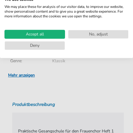
We may place these for analysis of our visitor data, to improve our website,
show personalised content and to give you a great website experience. For
Details
more information about the cookies we use open the settings.
Produktnummer:
JK3502 pdf
Accept all
No, adjust
Arrangement:
Besetzungen mit Gesang
Deny
Instrumente:
Chor
Genre:
Klassik
Ära:
1730 1830
Mehr anzeigen
Chor:
Frauenchor
Sprache:
Deutsch
Produktbeschreibung
Tonart:
Es-Dur
Autoren:
Nägeli
,
Hans Georg (1773-1836)
Seiten:
2
Praktische Gesangschule für den Frauenchor Heft 1