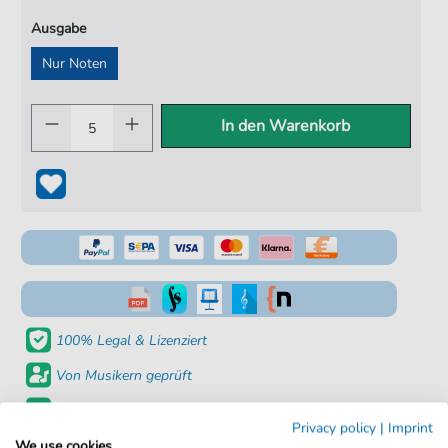
Ausgabe
Nur Noten
In den Warenkorb
100% Legal & Lizenziert
Von Musikern geprüft
Kein Abo. Fairer Einzelkauf.
Privacy policy
|
Imprint
Sofortiger Download nach Kauf
We use cookies