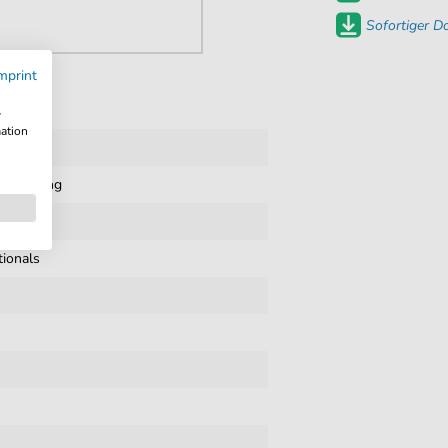
Sofortiger 
mprint
w
mation
it Gesang
tionals