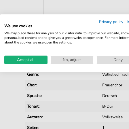
Privacy policy
|
I
We use cookies
Details
We may place these for analysis of our visitor data, to improve our website, sho
personalised content and to give you a great website experience. For more infor
Produktnummer:
JK0190 pdf
about the cookies we use open the settings.
Arrangement:
Besetzungen m
Accept all
No, adjust
Deny
Instrumente:
Chor
Genre:
Volkslied Tradi
Chor:
Frauenchor
Sprache:
Deutsch
Tonart:
B-Dur
Autoren:
Volksweise
Seiten:
1