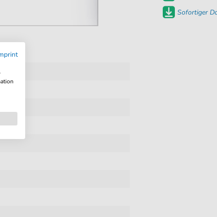
Sofortiger 
mprint
w
mation
ang