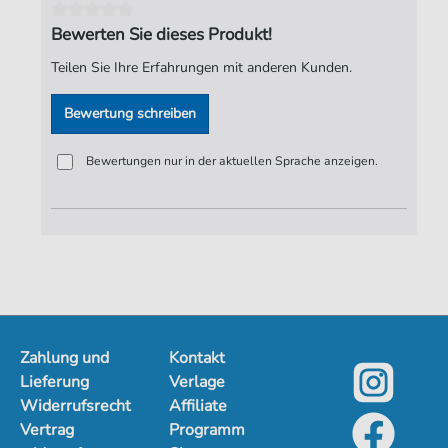
Tonart:
D-Moll
Bewerten Sie dieses Produkt!
Autoren:
Haussmann
,
Valentin (ca.1560 -1612)
Teilen Sie Ihre Erfahrungen mit anderen Kunden.
Seiten:
2
Bewertung schreiben
Spieldauer:
00:49
Verlag:
Jürgen Knuth
Bewertungen nur in der aktuellen Sprache anzeigen.
Zahlung und
Kontakt
Lieferung
Verlage
Widerrufsrecht
Affiliate
Vertrag
Programm