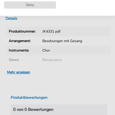
Deny
Sofortiger Download nach Kauf
Details
Produktnummer:
JK4331 pdf
Arrangement:
Besetzungen mit Gesang
Instrumente:
Chor
Genre:
Renaissance
Ära:
15. 16. Jhn.
Mehr anzeigen
Chor:
Gemischter Chor
Gemischter Chor:
Gemischter Chor 5 stimmig
Produktbewertungen
Sprache:
Deutsch
Taktart:
4-4
0 von 0 Bewertungen