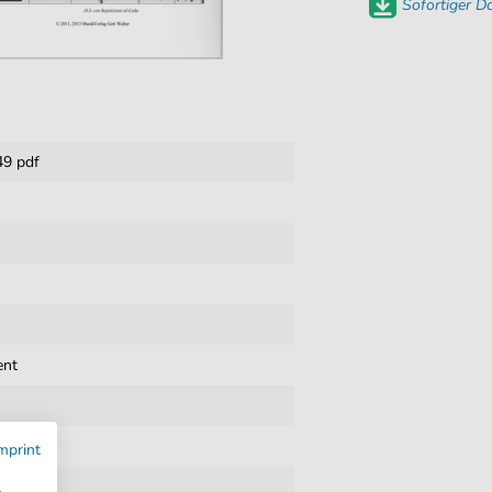
Sofortiger 
9 pdf
ent
mprint