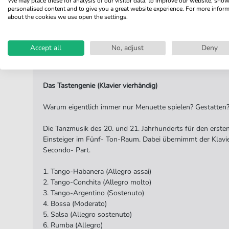
We may place these for analysis of our visitor data, to improve our website, sho
personalised content and to give you a great website experience. For more infor
Verlag:
MusikVerlag G
about the cookies we use open the settings.
Accept all
No, adjust
Deny
Produktbeschreibung
Das Tastengenie (Klavier vierhändig)
Warum eigentlich immer nur Menuette spielen? Gestatten? 
Die Tanzmusik des 20. und 21. Jahrhunderts für den ersten 
Einsteiger im Fünf- Ton-Raum. Dabei übernimmt der Klavier
Secondo- Part.
1. Tango-Habanera (Allegro assai)
2. Tango-Conchita (Allegro molto)
3. Tango-Argentino (Sostenuto)
4. Bossa (Moderato)
5. Salsa (Allegro sostenuto)
6. Rumba (Allegro)