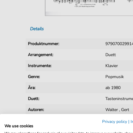
Details
Produktnummer:
979070029914
Arrangement:
Duett
Instrumente:
Klavier
Genre:
Popmusik
Ära:
ab 1980
Duett:
Tasteninstrum
Autoren:
Walter
,
Gert
Seiten:
28
Privacy policy
|
I
We use cookies
Spieldauer:
: