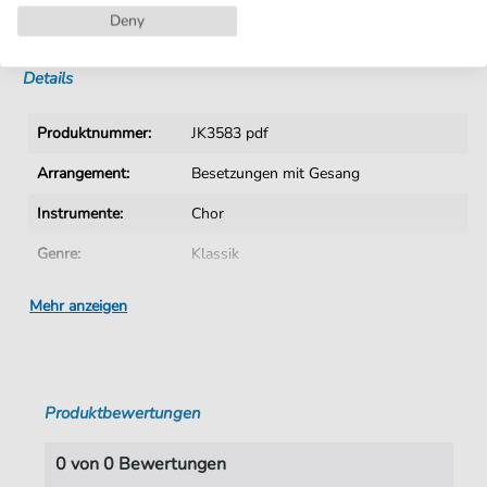
Deny
Sofortiger Download nach Kauf
Details
Produktnummer:
JK3583 pdf
Arrangement:
Besetzungen mit Gesang
Instrumente:
Chor
Genre:
Klassik
Ära:
1730 1830
Mehr anzeigen
Chor:
Frauenchor
Sprache:
Deutsch
Produktbewertungen
Tonart:
Es-Dur
Autoren:
Nägeli
,
Hans Georg (1773-1836)
0 von 0 Bewertungen