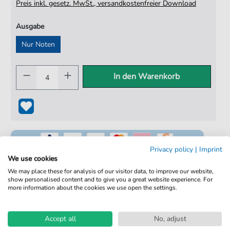
Preis inkl. gesetz. MwSt., versandkostenfreier Download
Ausgabe
Nur Noten
In den Warenkorb
Privacy policy
|
Imprint
We use cookies
We may place these for analysis of our visitor data, to improve our website,
show personalised content and to give you a great website experience. For
100% Legal & Lizenziert
more information about the cookies we use open the settings.
Von Musikern geprüft
Accept all
No, adjust
Kein Abo. Fairer Einzelkauf.