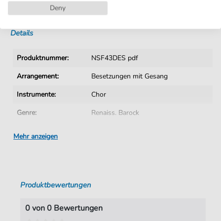
Deny
Sofortiger Download nach Kauf
Details
Produktnummer:
NSF43DES pdf
Arrangement:
Besetzungen mit Gesang
Instrumente:
Chor
Genre:
Renaiss. Barock
Ära:
Übergang
Mehr anzeigen
Chor:
Gemischter Chor
Sprache:
Deutsch
Produktbewertungen
Tonart:
C-Dur
Autoren:
Franck
,
Melchior (1580-1639)
0 von 0 Bewertungen