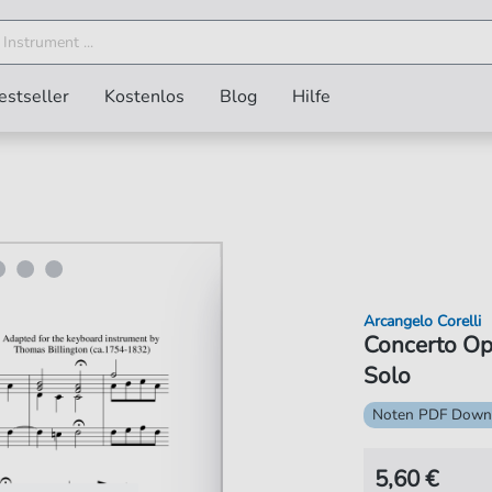
estseller
Kostenlos
Blog
Hilfe
Arcangelo Corelli
Concerto Op.
Solo
Noten PDF Down
5,60 €