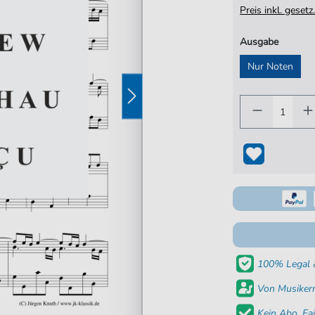
Preis inkl. gese
Ausgabe
Nur Noten
100% Legal &
Von Musikern
Kein Abo. Fai