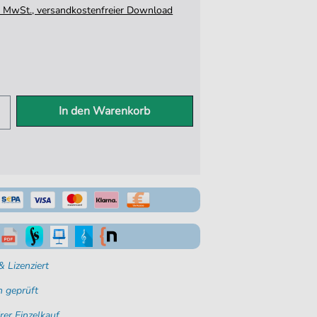
tz. MwSt., versandkostenfreier Download
In den Warenkorb
 Lizenziert
 geprüft
rer Einzelkauf.