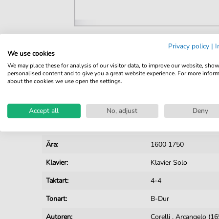
Privacy policy
|
I
Details
We use cookies
We may place these for analysis of our visitor data, to improve our website, sho
Produktnummer:
JK4330 pdf
personalised content and to give you a great website experience. For more infor
about the cookies we use open the settings.
Arrangement:
Solo
Instrumente:
Klavier
Accept all
No, adjust
Deny
Genre:
Barock
Ära:
1600 1750
Klavier:
Klavier Solo
Taktart:
4-4
Tonart:
B-Dur
Autoren:
Corelli
,
Arcangelo (1