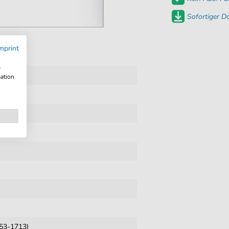
Sofortiger 
mprint
w
mation
653-1713)