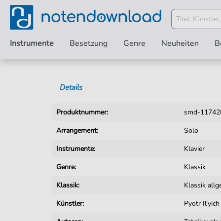
Instrumente
Besetzung
Genre
Neuheiten
B
Details
Produktnummer:
smd-11742
Arrangement:
Solo
Instrumente:
Klavier
Genre:
Klassik
Klassik:
Klassik all
Künstler:
Pyotr Il'yic