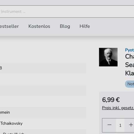
estseller
Kostenlos
Blog
Hilfe
Pyotr
Cha
Sea
8
Kla
No
6,99 €
Preis inkl. gese
gemein
h Tchaikovsky