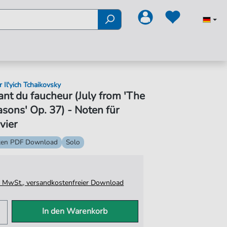
 Il'yich Tchaikovsky
nt du faucheur (July from 'The
sons' Op. 37) - Noten für
vier
ten PDF Download
Solo
tz. MwSt., versandkostenfreier Download
In den Warenkorb