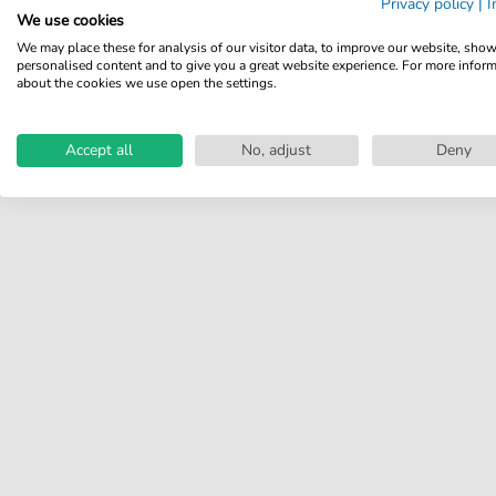
Privacy policy
|
I
Produkt!
We use cookies
We may place these for analysis of our visitor data, to improve our website, sho
Teilen Sie Ihre Erfahrungen mit
personalised content and to give you a great website experience. For more infor
anderen Kunden.
about the cookies we use open the settings.
Bewertung schreiben
Accept all
No, adjust
Deny