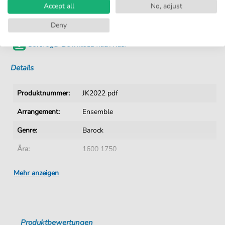
Accept all
No, adjust
Von Musikern geprüft
Deny
Kein Abo. Fairer Einzelkauf.
Sofortiger Download nach Kauf
Details
Produktnummer:
JK2022 pdf
Arrangement:
Ensemble
Genre:
Barock
Ära:
1600 1750
Ensemble:
Gemischtes Ensemble
Mehr anzeigen
Tonart:
G-Dur
Autoren:
Telemann
,
Georg Philipp (1681-1767)
Produktbewertungen
Seiten:
7