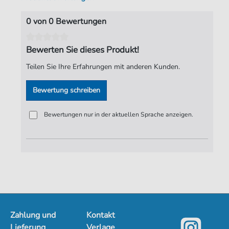
Spieldauer:
01:14
0 von 0 Bewertungen
Verlag:
Jürgen Knuth
Bewerten Sie dieses Produkt!
Teilen Sie Ihre Erfahrungen mit anderen Kunden.
Bewertung schreiben
Bewertungen nur in der aktuellen Sprache anzeigen.
Zahlung und
Kontakt
Lieferung
Verlage