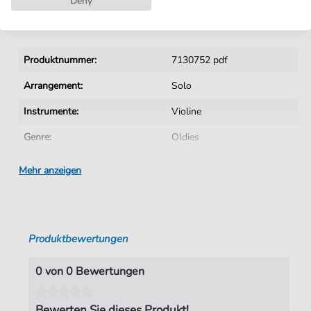
Deny
Details
Produktnummer:
7130752 pdf
Arrangement:
Solo
Instrumente:
Violine
Genre:
Oldies
Sprache:
Englisch
Mehr anzeigen
Tempo:
111
Tonart:
G-Dur
Produktbewertungen
Künstler:
Garfunkel
,
Art
Autoren:
Batt Mike
0 von 0 Bewertungen
Seiten:
3
Bewerten Sie dieses Produkt!