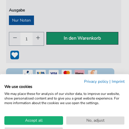
Ausgabe
Nur Noten
In den Warenkorb
Privacy policy
|
Imprint
We use cookies
We may place these for analysis of our visitor data, to improve our website,
show personalised content and to give you a great website experience. For
100% Legal & Lizenziert
more information about the cookies we use open the settings.
Von Musikern geprüft
Kein Abo. Fairer Einzelkauf.
Accept all
No, adjust