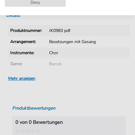
Sofortiger Download nach Kauf
Deny
Details
Produktnummer:
JK0983 pdf
Arrangement:
Besetzungen mit Gesang
Instrumente:
Chor
Genre:
Barock
Ära:
1600 1750
Mehr anzeigen
Chor:
Gemischter Chor
Gemischter Chor:
Gemischter Chor, Klavier
Produktbewertungen
Sprache:
Deutsch
Tonart:
D-Dur
0 von 0 Bewertungen
Autoren:
Stölzel
,
Gottfried Heinrich (1690-1749)