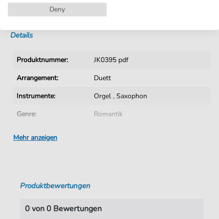
Deny
Sofortiger Download nach Kauf
Details
Produktnummer:
JK0395 pdf
Arrangement:
Duett
Instrumente:
Orgel
,
Saxophon
Genre:
Romantik
Ära:
19. Jhn.
Mehr anzeigen
Duett:
Orgel & Saxophon
Saxophon:
Altsaxophon
Produktbewertungen
Sprache:
Lateinisch
Tonart:
As-Dur
0 von 0 Bewertungen