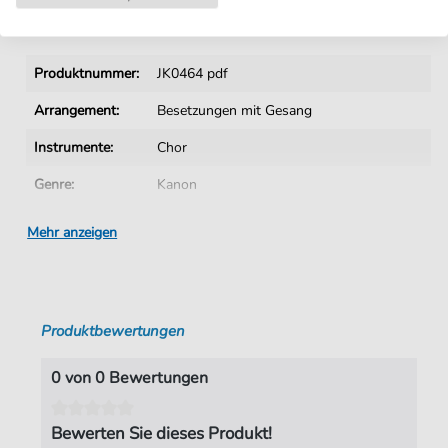
Details
Produktnummer:
JK0464 pdf
Arrangement:
Besetzungen mit Gesang
Instrumente:
Chor
Genre:
Kanon
Chor:
Gemischter Chor
Mehr anzeigen
Sprache:
Lateinisch
Tonart:
F-Dur
Produktbewertungen
Autoren:
Mozart
,
Wolfgang Amadeus (1756-1791)
Seiten:
1
0 von 0 Bewertungen
Verlag:
Jürgen Knuth
Bewerten Sie dieses Produkt!