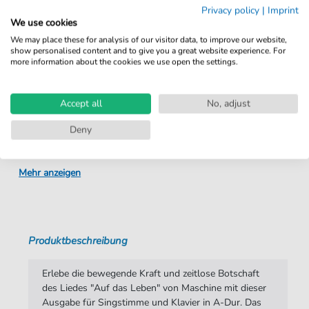
Privacy policy
|
Imprint
We use cookies
Details
We may place these for analysis of our visitor data, to improve our website,
show personalised content and to give you a great website experience. For
more information about the cookies we use open the settings.
Produktnummer:
4251133773590 pdf
Arrangement:
Duett
Accept all
No, adjust
Instrumente:
Gesang
,
Klavier
Deny
Genre:
Popmusik
Ära:
ab 1980
Mehr anzeigen
Duett:
Klavier, Gesang
Sprache:
Deutsch
Produktbeschreibung
Taktart:
4-4
Tempo:
80
Erlebe die bewegende Kraft und zeitlose Botschaft
des Liedes "Auf das Leben" von Maschine mit dieser
Tonart:
A-Dur
Ausgabe für Singstimme und Klavier in A-Dur. Das