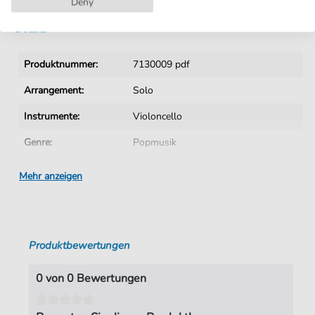
Deny
Details
Produktnummer:
7130009 pdf
Arrangement:
Solo
Instrumente:
Violoncello
Genre:
Popmusik
Sprache:
Englisch
Mehr anzeigen
Tempo:
117
Tonart:
Es-Dur
Produktbewertungen
Künstler:
Timbaland feat. OneRepublic
Autoren:
Tedder
,
Ryan
0 von 0 Bewertungen
Seiten:
3