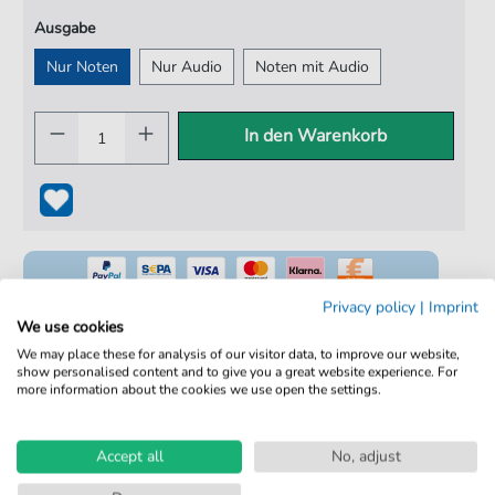
Ausgabe
Nur Noten
Nur Audio
Noten mit Audio
In den Warenkorb
Privacy policy
|
Imprint
We use cookies
We may place these for analysis of our visitor data, to improve our website,
100% Legal & Lizenziert
show personalised content and to give you a great website experience. For
more information about the cookies we use open the settings.
Von Musikern geprüft
Kein Abo. Fairer Einzelkauf.
Accept all
No, adjust
Sofortiger Download nach Kauf