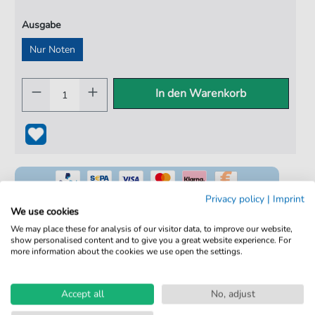
Ausgabe
Nur Noten
In den Warenkorb
Privacy policy
|
Imprint
We use cookies
We may place these for analysis of our visitor data, to improve our website,
show personalised content and to give you a great website experience. For
100% Legal & Lizenziert
more information about the cookies we use open the settings.
Von Musikern geprüft
Kein Abo. Fairer Einzelkauf.
Accept all
No, adjust