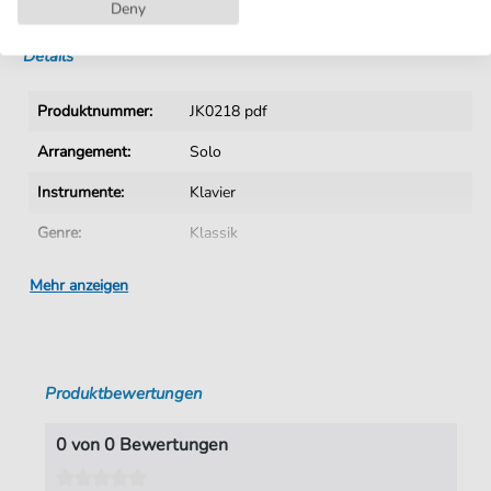
Sofortiger Download nach Kauf
Deny
Details
Produktnummer:
JK0218 pdf
Arrangement:
Solo
Instrumente:
Klavier
Genre:
Klassik
Ära:
1730 1830
Mehr anzeigen
Klavier:
Klavier Solo
Autoren:
Dussek
,
Jan Ladislav (1760-1816)
Produktbewertungen
Seiten:
1
Spieldauer:
01:10
0 von 0 Bewertungen
Verlag:
Jürgen Knuth