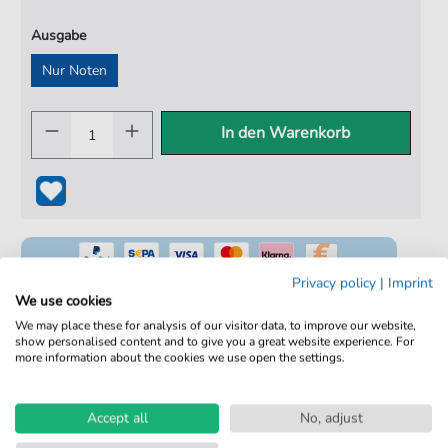
Ausgabe
Nur Noten
In den Warenkorb
Privacy policy
|
Imprint
We use cookies
We may place these for analysis of our visitor data, to improve our website,
show personalised content and to give you a great website experience. For
100% Legal & Lizenziert
more information about the cookies we use open the settings.
Von Musikern geprüft
Kein Abo. Fairer Einzelkauf.
Accept all
No, adjust