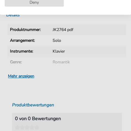
Sofortiger Download nach Kauf
Deny
Details
Produktnummer:
JK2764 pdf
Arrangement:
Solo
Instrumente:
Klavier
Genre:
Romantik
Ära:
19. Jhn.
Mehr anzeigen
Klavier:
Klavier Solo
Tonart:
A-Dur
Produktbewertungen
Autoren:
Wenzel
,
Hermann (1863-1944)
Seiten:
2
0 von 0 Bewertungen
Spieldauer:
02:09