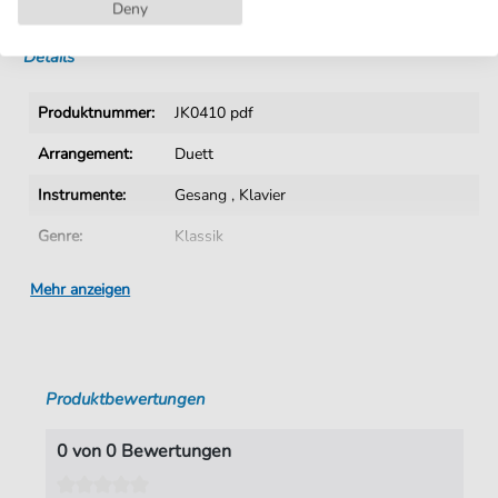
Sofortiger Download nach Kauf
Deny
Details
Produktnummer:
JK0410 pdf
Arrangement:
Duett
Instrumente:
Gesang
,
Klavier
Genre:
Klassik
Ära:
1730 1830
Mehr anzeigen
Duett:
Klavier, Gesang
Sprache:
Deutsch
Produktbewertungen
Tonart:
Es-Dur
Autoren:
Mozart
,
Wolfgang Amadeus (1756-1791)
0 von 0 Bewertungen
Seiten:
9