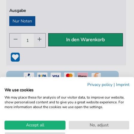
Ausgabe
Nur Noten
In den Warenkorb
Privacy policy
|
Imprint
We use cookies
We may place these for analysis of our visitor data, to improve our website,
show personalised content and to give you a great website experience. For
100% Legal & Lizenziert
more information about the cookies we use open the settings.
Von Musikern geprüft
Kein Abo. Fairer Einzelkauf.
Accept all
No, adjust