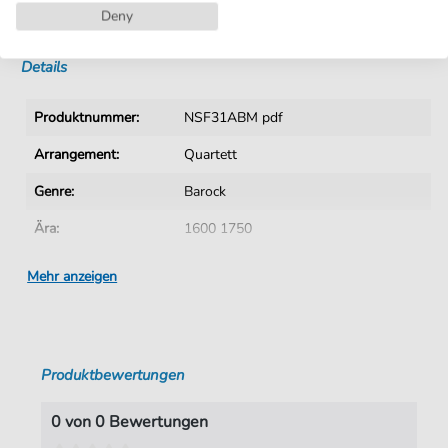
Deny
Sofortiger Download nach Kauf
Details
Produktnummer:
NSF31ABM pdf
Arrangement:
Quartett
Genre:
Barock
Ära:
1600 1750
Quartett:
Blechbläserquartett
Mehr anzeigen
Autoren:
Reiche
,
Gottfried (1667-1734)
Seiten:
1
Produktbewertungen
Verlag:
Notensatz S. Fischer
0 von 0 Bewertungen