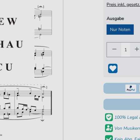
Preis inkl. gese
Ausgabe
Nur Noten
100% Legal &
Von Musikern
Kein Abo. Fai