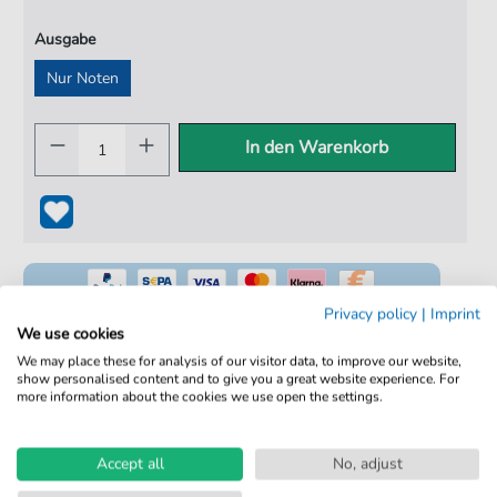
Ausgabe
Nur Noten
In den Warenkorb
Privacy policy
|
Imprint
We use cookies
We may place these for analysis of our visitor data, to improve our website,
show personalised content and to give you a great website experience. For
100% Legal & Lizenziert
more information about the cookies we use open the settings.
Von Musikern geprüft
Kein Abo. Fairer Einzelkauf.
Accept all
No, adjust