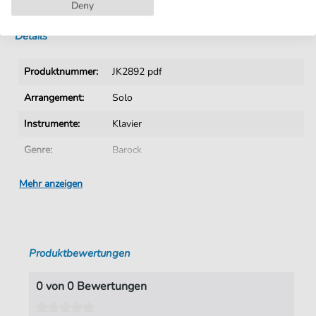
Sofortiger Download nach Kauf
Deny
Details
Produktnummer:
JK2892 pdf
Arrangement:
Solo
Instrumente:
Klavier
Genre:
Barock
Ära:
1600 1750
Mehr anzeigen
Klavier:
Klavier Solo
Tonart:
F-Dur
Produktbewertungen
Autoren:
Bach
,
Carl Philipp Emanuel (1714-1788)
Seiten:
1
0 von 0 Bewertungen
Verlag:
Jürgen Knuth