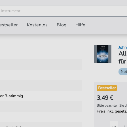
estseller
Kostenlos
Blog
Hilfe
John
All
für
No
Bestseller
or 3-stimmig
3,49 €
Bitte beachten Sie
Preis inkl. gese