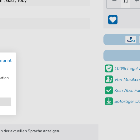
hn
,
Gad
,
Toby
mprint
100% Legal &
w
mation
Von Musikern
Kein Abo. Fai
Sofortiger 
n der aktuellen Sprache anzeigen.