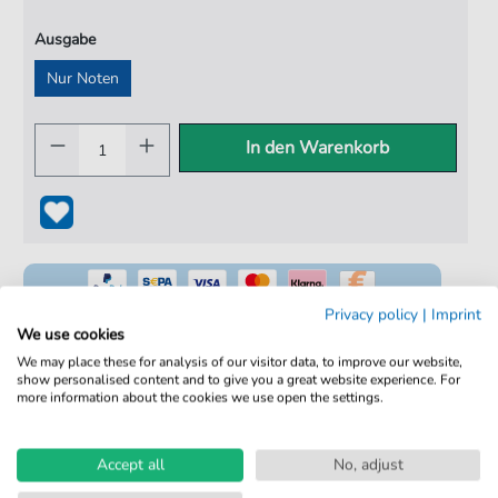
Ausgabe
Nur Noten
In den Warenkorb
Privacy policy
|
Imprint
We use cookies
We may place these for analysis of our visitor data, to improve our website,
show personalised content and to give you a great website experience. For
100% Legal & Lizenziert
more information about the cookies we use open the settings.
Von Musikern geprüft
Kein Abo. Fairer Einzelkauf.
Accept all
No, adjust