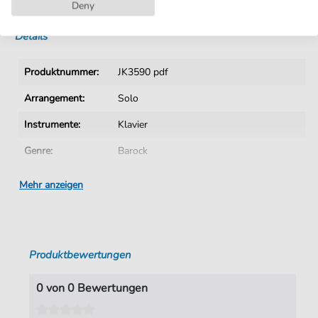
Sofortiger Download nach Kauf
Deny
Details
Produktnummer:
JK3590 pdf
Arrangement:
Solo
Instrumente:
Klavier
Genre:
Barock
Ära:
1600 1750
Mehr anzeigen
Klavier:
Klavier Solo
Tonart:
E-Dur
Produktbewertungen
Autoren:
Händel
,
Georg Friedrich (1685-1759)
Seiten:
4
0 von 0 Bewertungen
Spieldauer:
02:03