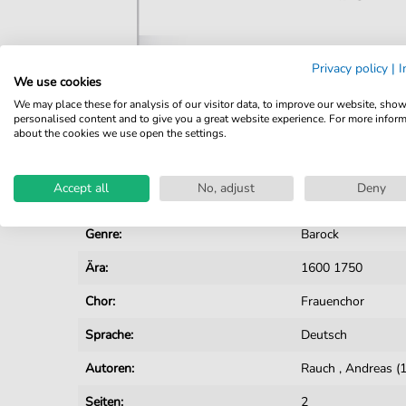
Privacy policy
|
I
We use cookies
Details
We may place these for analysis of our visitor data, to improve our website, sho
personalised content and to give you a great website experience. For more infor
Produktnummer:
JK0295 pdf
about the cookies we use open the settings.
Arrangement:
Besetzungen mit 
Accept all
No, adjust
Deny
Instrumente:
Chor
Genre:
Barock
Ära:
1600 1750
Chor:
Frauenchor
Sprache:
Deutsch
Autoren:
Rauch
,
Andreas (
Seiten:
2