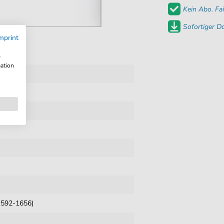
Kein Abo. Fai
Sofortiger 
mprint
w
mation
Gesang
1592-1656)