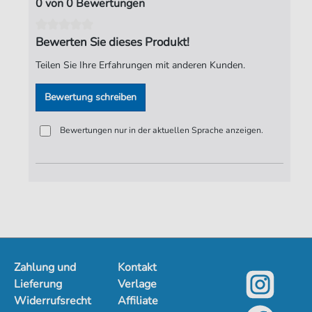
0 von 0 Bewertungen
Autoren:
Pit
,
Guley
,
Heinz
,
Leykauf
,
Walter
Bewerten Sie dieses Produkt!
Seiten:
3
Teilen Sie Ihre Erfahrungen mit anderen Kunden.
Spieldauer:
04:08
Bewertung schreiben
Verlag:
ND-Verlag
Bewertungen nur in der aktuellen Sprache anzeigen.
Zahlung und
Kontakt
Lieferung
Verlage
Widerrufsrecht
Affiliate