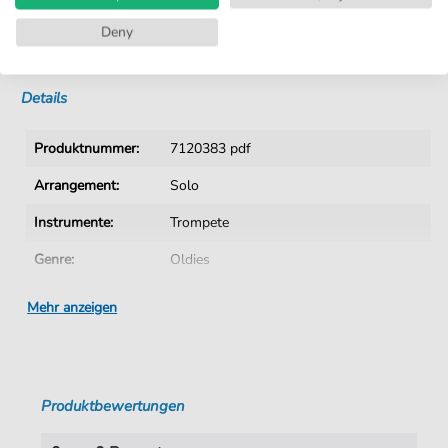
Kein Abo. Fairer Einzelkauf.
Deny
Sofortiger Download nach Kauf
Details
Produktnummer:
7120383 pdf
Arrangement:
Solo
Instrumente:
Trompete
Genre:
Oldies
Ära:
1950 1959
Mehr anzeigen
Sprache:
Deutsch
Tempo:
66
Produktbewertungen
Tonart:
A-Dur
Künstler:
Rossi
,
Semino